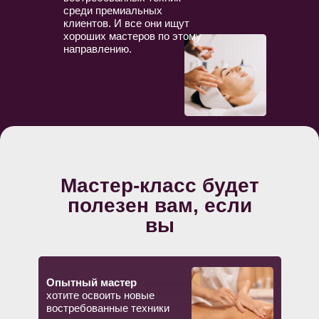
среди премиальных
клиентов. И все они ищут
хороших мастеров по этому
Практикум проводит
направлению.
Топ-преподаватель
Школы мастеров массажа
Анастасия Фомина
практикует массаж
более 19 лет
и преподаёт более 15
лет;
Мастер-класс будет
обучалась в 45+
школах, в том числе,
полезен вам, если
в Германии;
вы
разработала учебник
по массажу и более
17 курсов с нуля;
обучила более
Опытный мастер
4500 учеников:
хотите освоить новые
1500 очно и 3000
востребованные техники
онлайн по всему