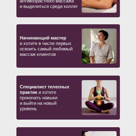
антивозрастного массажа
миру.
и выделиться среди коллег
ИДУ НА ПРАКТИКУМ!
Начинающий мастер
и хотите в числе первых
освоить самый любимый
массаж клиентов
Что говорят наши
ученики:
Специалист телесных
практик
и хотите
прокачать навыки
и выйти на новый
уровень