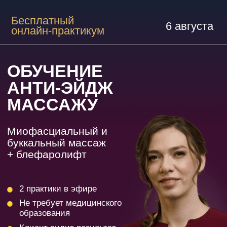
Бесплатный
6 августа
онлайн-практикум
ОБУЧЕНИЕ
АНТИ-ЭЙДЖ
МАССАЖУ
Миофасциальный и
буккальный массаж
+ блефаролифт
2 практики в эфире
Не требует медицинского
образования
Клиент видит результат
с первого сеанса
ЗАНЯТЬ МЕСТО