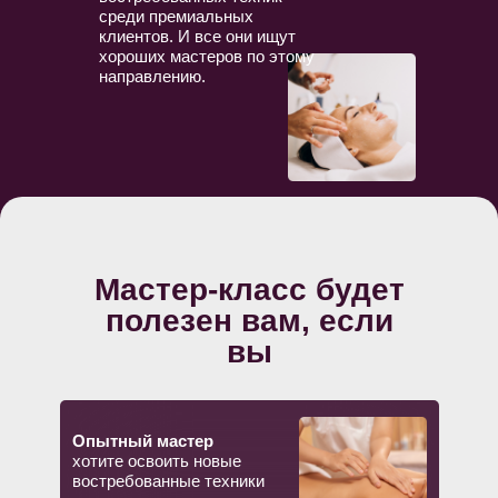
среди премиальных
клиентов. И все они ищут
хороших мастеров по этому
Практикум проводит
направлению.
Топ-преподаватель
Школы мастеров массажа
Анастасия Фомина
практикует массаж
более 19 лет
и преподаёт более 15
лет;
Мастер-класс будет
обучалась в 45+
школах, в том числе,
полезен вам, если
в Германии;
вы
разработала учебник
по массажу и более
17 курсов с нуля;
обучила более
Опытный мастер
4500 учеников:
хотите освоить новые
1500 очно и 3000
востребованные техники
онлайн по всему