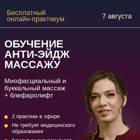
Бесплатный
7 августа
онлайн-практикум
ОБУЧЕНИЕ
АНТИ-ЭЙДЖ
МАССАЖУ
Миофасциальный и
буккальный массаж
+ блефаролифт
2 практики в эфире
Не требует медицинского
образования
Клиент видит результат
с первого сеанса
ЗАНЯТЬ МЕСТО