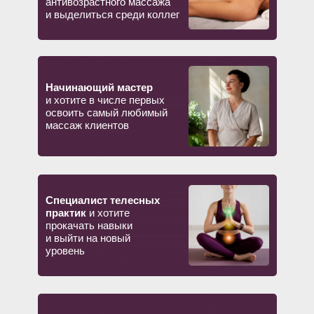
антивозрастного массажа
миру.
и выделиться среди коллег
ИДУ НА ПРАКТИКУМ!
Начинающий мастер
и хотите в числе первых
освоить самый любимый
массаж клиентов
Что говорят наши
ученики:
Специалист телесных
практик
и хотите
прокачать навыки
и выйти на новый
уровень