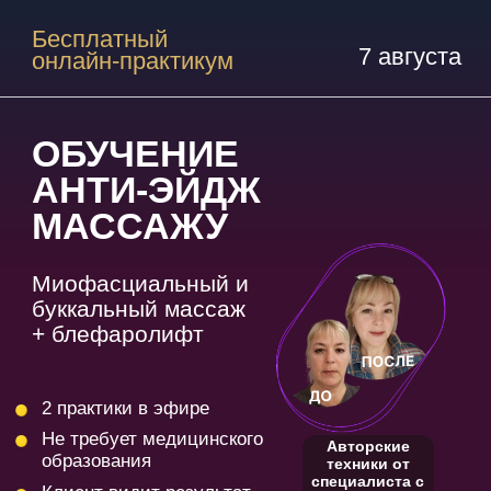
Бесплатный
7 августа
онлайн-практикум
ОБУЧЕНИЕ
АНТИ-ЭЙДЖ
МАССАЖУ
Миофасциальный и
буккальный массаж
+ блефаролифт
2 практики в эфире
Не требует медицинского
Авторские
образования
техники от
специалиста с
Клиент видит результат
18 летним
с первого сеанса
стажем
ЗАНЯТЬ МЕСТО