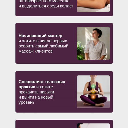
антивозрастного массажа
миру.
и выделиться среди коллег
ИДУ НА ПРАКТИКУМ!
Начинающий мастер
и хотите в числе первых
освоить самый любимый
массаж клиентов
Что говорят наши
ученики:
Специалист телесных
практик
и хотите
прокачать навыки
и выйти на новый
уровень