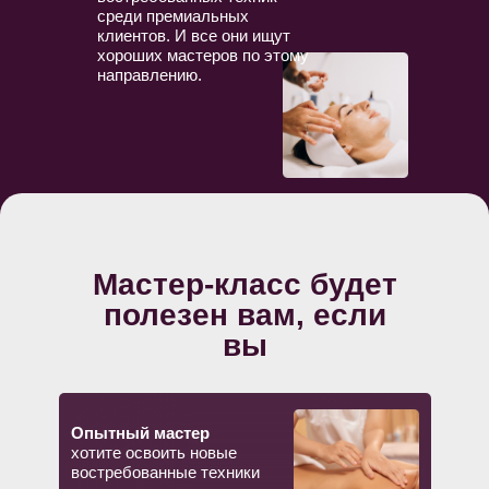
среди премиальных
клиентов. И все они ищут
хороших мастеров по этому
Практикум проводит
направлению.
Топ-преподаватель
Школы мастеров массажа
Анастасия Фомина
практикует массаж
более 19 лет
и преподаёт более 15
лет;
Мастер-класс будет
обучалась в 45+
школах, в том числе,
полезен вам, если
в Германии;
вы
разработала учебник
по массажу и более
17 курсов с нуля;
обучила более
Опытный мастер
4500 учеников:
хотите освоить новые
1500 очно и 3000
востребованные техники
онлайн по всему