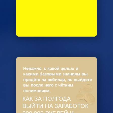
Неважно, с какой целью и
какими базовыми знаниям вы
придёте на вебинар, но выйдете
вы после него с чётким
пониманием,
КАК ЗА ПОЛГОДА
ВЫЙТИ НА ЗАРАБОТОК