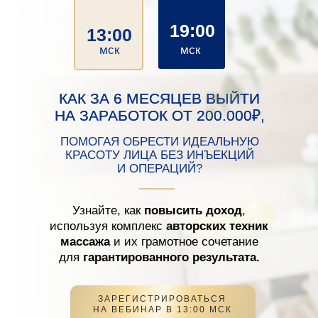
19:00
13:00
мск
мск
КАК ЗА 6 МЕСЯЦЕВ ВЫЙТИ
КАК ЗА 6 МЕСЯЦЕВ ВЫЙТИ
НА ЗАРАБОТОК ОТ 200.000₽,
НА ЗАРАБОТОК ОТ 200.000₽,
ПОМОГАЯ ОБРЕСТИ ИДЕАЛЬНУЮ
КРАСОТУ ЛИЦА БЕЗ ИНЪЕКЦИЙ
И ОПЕРАЦИЙ?
Узнайте, как
повысить доход
,
используя комплекс
авторских техник
массажа
и их грамотное сочетание
для
гарантированного результата.
ЗАРЕГИСТРИРОВАТЬСЯ
НА ВЕБИНАР В 13:00 МСК