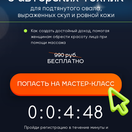
990 руб.
БЕСПЛАТНО
0
:
0
:
4
:
47
Пройди регистрацию в течение минуты и
получи бонус «Чек-лист для старта в
массаже лица»
Привет
Меня зовут Настя, я училась и учусь face
массажу у мировых топ мастеров уже 8 лет.
Последнее обучение проходила в Германии.
На сегодняшний день я знаю все доступные
способы сделать точеные голливудские
скулы, убрать носогубки и «открыть» веки