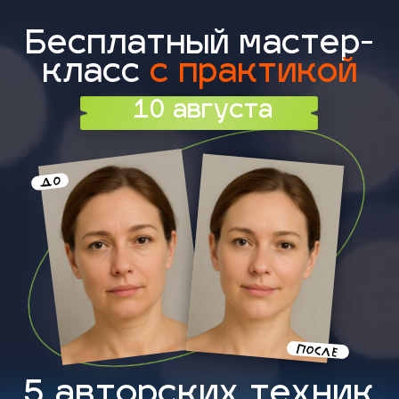
Бесплатный мастер-
класс
с практикой
10 августа
5 авторских техник
для подтянутого овала,
выраженных скул и ровной кожи
Как создать достойный доход, помогая
женщинам обрести красоту лица при
помощи массажа