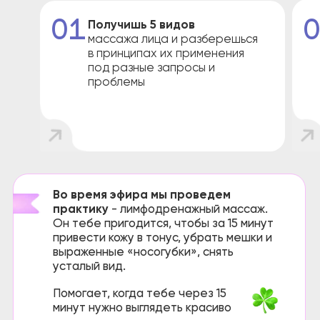
спрашивают
ее подруги
Посчитаем
подробнее и
разберем
в
прямом эфире