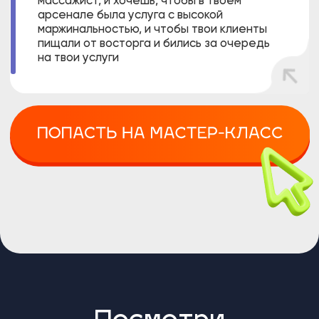
Думаешь это результат
пластики?
Нет, здесь
не было
ножа хирурга
5
Такого эффекта можно
видов
добиться, если знать как
комплексного
применять и миксовать
массажа лица