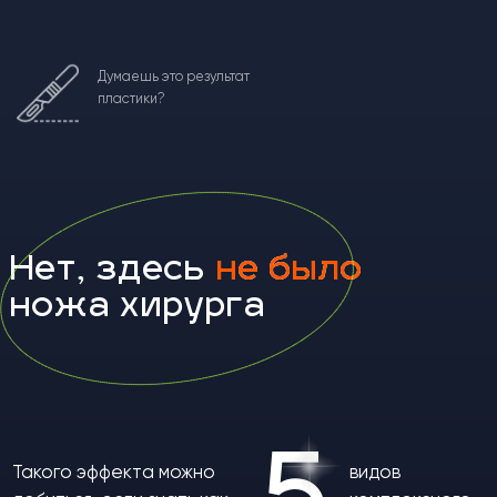
Результаты
Листай
эфира:
вправо
Поймешь как ста
01
02
Получишь 5 видов
лица, как професс
массажа лица и разберешься
другой деятельнос
в принципах их применения
клиентов, какую ст
под разные запросы и
нужно ли оборудов
проблемы
устраиваться в са
на себя
Во время эфира мы проведем
практику
- лимфодренажный массаж.
Он тебе пригодится, чтобы за 15 минут
привести кожу в тонус, убрать мешки и
выраженные «носогубки», снять
усталый вид.
Помогает, когда тебе через 15
минут нужно выглядеть красиво