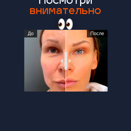
Хочешь узнать и
забрать
их все?
До
После
0
:
0
:
4
:
47
Пройди регистрацию в течение минуты и
получи бонус «Чек-лист для старта в
массаже лица»