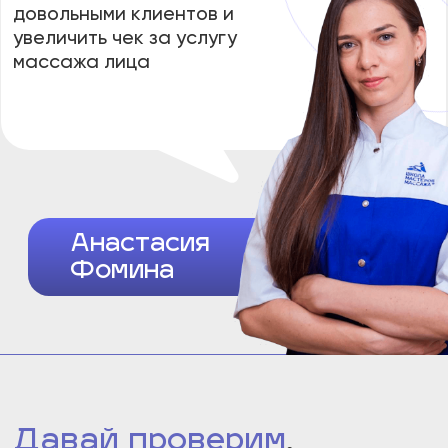
Ты ничего не знаешь про массаж лица, но
хочешь самостоятельно без хирургии
подтянуть овал своего лица, убрать
складки и сделать открытый взгляд
Тебе интересна работа в сфере
красоты, заработок от 150 000р, но
ты не готова учиться еще 6 лет в
мед. ВУЗе
Ты - уже действующий косметолог и
массажист, и хочешь, чтобы в твоем
арсенале была услуга с высокой
маржинальностью, и чтобы твои клиенты
пищали от восторга и бились за очередь
на твои услуги