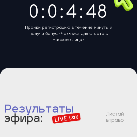
Моя ученица
Алина
Начинающий косметолог
(учится)
Небольшой город
20 рабочих дней
Услуга «Фейс массаж»
Крошечная
себестоимость услуги
Заработок мастера:
150 000
₽
Как???