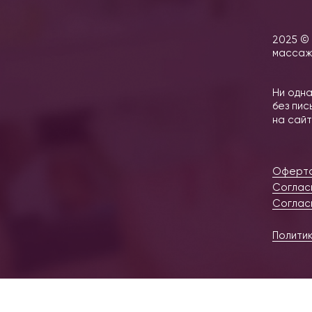
2025 ©
массаж
Ни одна
без пи
на сай
Оферт
Соглас
Соглас
Полити