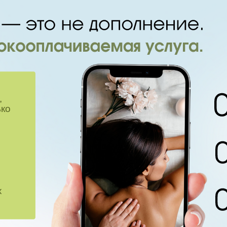
,
ько
,
х