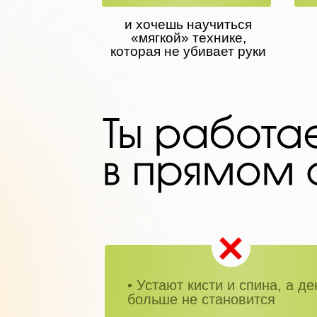
и хочешь научиться
«мягкой» технике,
которая не убивает руки
• Устают кисти и спина, а де
больше не становится