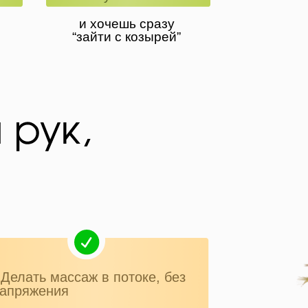
и хочешь сразу
“зайти с козырей”
 Делать массаж в потоке, без
апряжения