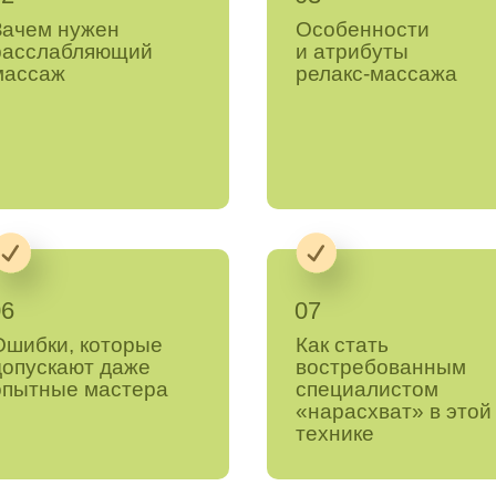
Зачем нужен
Особенности
расслабляющий
и атрибуты
массаж
релакс-массажа
06
07
Ошибки, которые
Как стать
допускают даже
востребованным
опытные мастера
специалистом
«нарасхват» в этой
технике