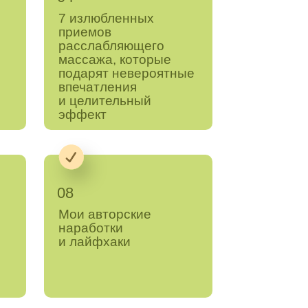
7 излюбленных
приемов
расслабляющего
массажа, которые
подарят невероятные
впечатления
и целительный
эффект
08
Мои авторские
наработки
и лайфхаки