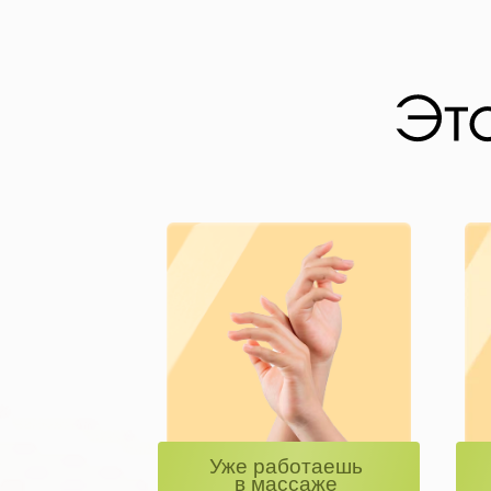
Уже работаешь
в массаже