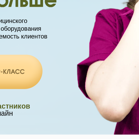
ицинского
 оборудования
емость клиентов
астников
лайн