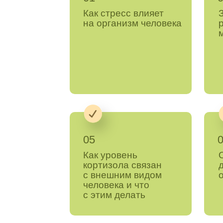
Как стресс влияет
на организм человека
05
Как уровень
кортизола связан
с внешним видом
человека и что
с этим делать