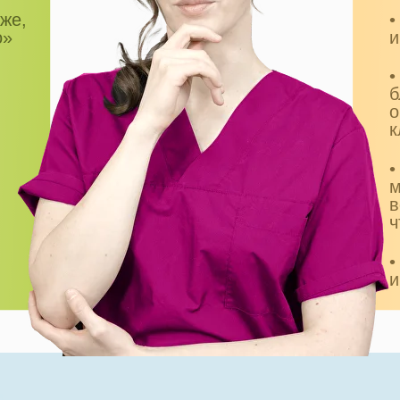
же,
•
о»
и
•
б
о
к
•
м
в
ч
•
и