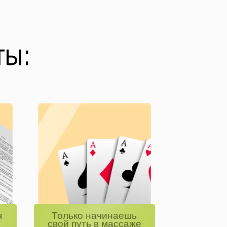
я
Только начинаешь
свой путь в массаже