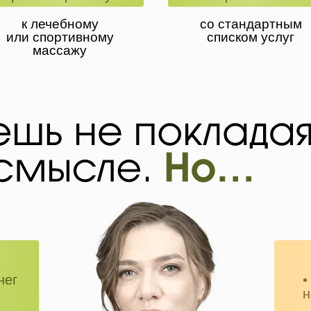
к лечебному
со стандартным
или спортивному
списком услуг
массажу
нег
•
н