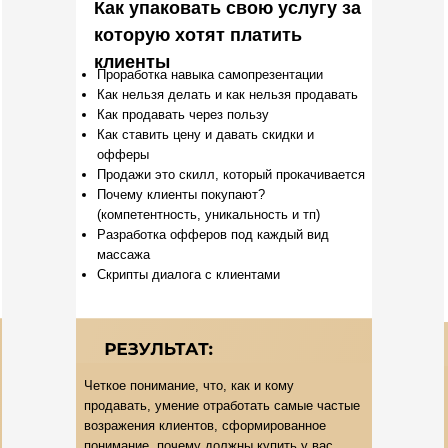
Как упаковать свою услугу за
которую хотят платить
клиенты
Проработка навыка самопрезентации
Как нельзя делать и как нельзя продавать
Как продавать через пользу
Как ставить цену и давать скидки и
офферы
Продажи это скилл, который прокачивается
Почему клиенты покупают?
(компетентность, уникальность и тп)
Разработка офферов под каждый вид
массажа
Скрипты диалога с клиентами
Четкое понимание, что, как и кому
продавать, умение отработать самые частые
возражения клиентов, сформированное
понимание, почему должны купить у вас.