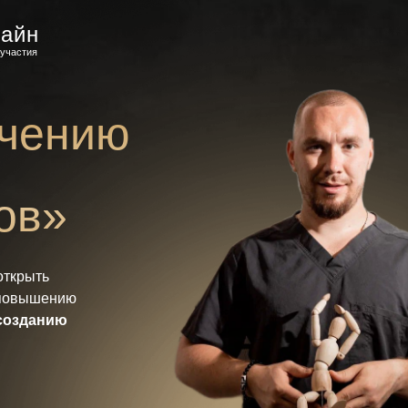
айн
участия
ичению
ов»
открыть
 повышению
созданию